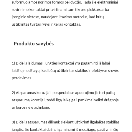
suformuojamos norimos formos bei dydžio. Tada šie elektroniniai
suvirinimo kontaktai pritvirtinami tam tikrose plokštės arba
įrenginio vietose, naudojant litavimo metodus, kad būtų
užtikrintas tvirtas ryšys ir geras kontaktas.
Produkto savybės
1) Didelis laidumas: jungties kontaktai yra pagaminti iš labai
laidžių medžiagų, kad būtų užtikrintas stabilus ir efektyvus srovės
perdavimas.
2) Atsparumas korozijai: po specialaus apdorojimo jis turi puikų
atsparumą korozijai, todėl ilgą laiką gali patikimai veikti drėgnoje
ar korozinėje aplinkoje.
3) Didelis atsparumas dilimui: siekiant užtikrinti ilgalaikes stabilias
jungtis, šie kontaktai dažnai gaminami iš medžiagų, pasižyminčių