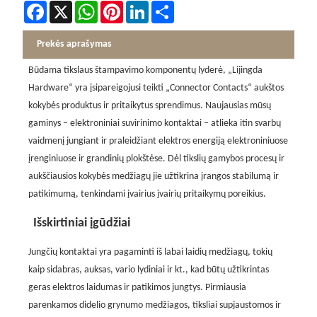
Facebook
X
WhatsApp
Pinterest
LinkedIn
Share
Prekės aprašymas
Būdama tikslaus štampavimo komponentų lyderė, „Lijingda
Hardware“ yra įsipareigojusi teikti „Connector Contacts“ aukštos
kokybės produktus ir pritaikytus sprendimus. Naujausias mūsų
gaminys – elektroniniai suvirinimo kontaktai – atlieka itin svarbų
vaidmenį jungiant ir praleidžiant elektros energiją elektroniniuose
įrenginiuose ir grandinių plokštėse. Dėl tikslių gamybos procesų ir
aukščiausios kokybės medžiagų jie užtikrina įrangos stabilumą ir
patikimumą, tenkindami įvairius įvairių pritaikymų poreikius.
Išskirtiniai įgūdžiai
Jungčių kontaktai yra pagaminti iš labai laidių medžiagų, tokių
kaip sidabras, auksas, vario lydiniai ir kt., kad būtų užtikrintas
geras elektros laidumas ir patikimos jungtys. Pirmiausia
parenkamos didelio grynumo medžiagos, tiksliai supjaustomos ir