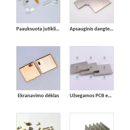
Paauksuota jutiklio spyruoklė
Apsauginis dangtelis
Ekranavimo dėklas
Užsegamos PCB ekranuojančios skardinės su įvorėmis