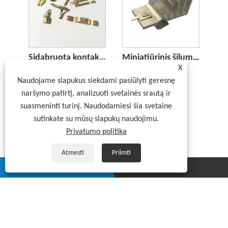
Sidabruota kontaktinė spyruoklė
Miniatiūrinis šilumnešis
X
Naudojame slapukus siekdami pasiūlyti geresnę
naršymo patirtį, analizuoti svetainės srautą ir
suasmeninti turinį. Naudodamiesi šia svetaine
sutinkate su mūsų slapukų naudojimu.
Privatumo politika
Atmesti
Priimti
whatsapp
E-mail
Autoriaus teisės © 2026 Xiamen Lijingda Hardware Products Co., Ltd. Visos teisės
saugomos