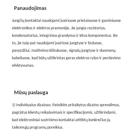
Panaudojimas
Jungčių kontaktai naudojami įvairiuose prietaisuose ir gaminiuose
elektronikos ir elektros pramonėje. Jie jungia rezistorius,
kondensatorius, integrinius grandynus ir kitus komponentus. Be
to, jie taip pat naudojami įvairiose jungtyse ir lizduose,
pavyzdžiui, maitinimo kištukuose, signalų jungtyse ir duomenų
kabeliuose, kad būtų užtikrintas geras elektros ryšys ir perdavimo
efektyvumas.
Mūsų paslauga
1) Individualus dizainas: Pateikite pritaikytus dizaino sprendimus,
pagrįstus klientų reikalavimais ir specifikacijomis, užtikrindami,
kad elektroniniai suvirinimo kontaktai atitiktų konkrečius jų
taikomųjų programų poreikius.