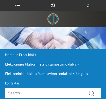
Namai
>
Produktai
>
Elektroninės tikslios metalo štampavimo dalys
>
Elektroniniai tikslaus štampavimo kontaktai
> Jungties
kontaktai