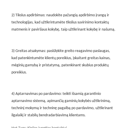
2) Tikslus apdirbimas: naudokite pažangią apdirbimo įrangą ir
technologijas, kad užtikrintumėte tikslius suvirinimo kontaktų
matmenis ir paviršiaus kokybę, taip užtikrinant kokybę ir našumą.
3) Greitas atsakymas: pasiūlykite greito reagavimo paslaugas,
kad patenkintumėte klientų poreikius, įskaitant greitas kainas,
mėginių gamybą ir pristatymą, patenkinant skubius produktų
poreikius.
4) Aptarnavimas po pardavimo: teikti išsamią garantinio
aptarnavimo sistemą, apimančią gaminių kokybės užtikrinimą,
techninį mokymą ir techninę pagalbą po pardavimo, užtikrinant
ilgalaikį ir stabilų bendradarbiavimą klientams.