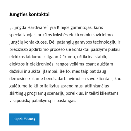
Jungties kontaktai
„Lijingda Hardware“ yra Kinijos gamintojas, kuris
specializuojasi aukštos kokybės elektroninių suvirinimo
jungčių kontaktuose. Dėl pažangių gamybos technologijų ir
preciziško apdirbimo proceso šie kontaktai pasižymi puikiu
elektros laidumu ir ilgaamžiškumu, užtikrina stabilų
elektros ir elektroninės įrangos veikimą esant aukštam
dažniui ir aukštai įtampai. Be to, mes taip pat daug
dėmesio skiriame bendradarbiavimui su savo klientais, kad
galėtume teikti pritaikytus sprendimus, atitinkančius
skirtingų programų scenarijų poreikius, ir teikti klientams
visapusišką palaikymą ir paslaugas.
Siųsti užklausą